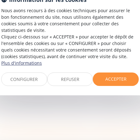
CUTION DES DÉCISIONS DE JUS
Nous avons recours à des cookies techniques pour assurer le
bon fonctionnement du site, nous utilisons également des
Vous êtes ici :
Domaines d'intervention
Exécution des décisions de justice
cookies soumis à votre consentement pour collecter des
statistiques de visite.
rttitor at sem. Curabitur arcu erat, accumsan id imperdiet 
Cliquez ci-dessous sur « ACCEPTER » pour accepter le dépôt de
 porttitor lectus nibh. Praesent sapien massa, convallis a
l'ensemble des cookies ou sur « CONFIGURER » pour choisir
quels cookies nécessitant votre consentement seront déposés
(cookies statistiques), avant de continuer votre visite du site.
Plus d'informations
it, eget tincidunt nibh pulvinar a. Quisque velit nisi, pre
ACCEPTER
CONFIGURER
REFUSER
 congue leo eget malesuada.
ntum sed sit amet dui. Quisque velit nisi, pretium ut la
leo eget malesuada. Nulla quis lorem ut libero malesua
ir tous les domaines d'intervention
Contacter un exp